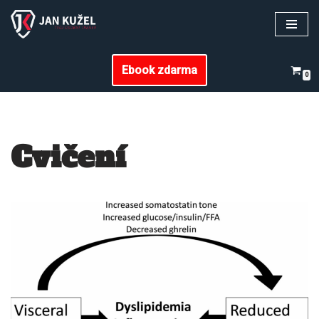
Přeskočit
na
Ebook zdarma
obsah
0
Cvičení