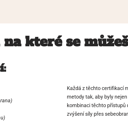
, na které se může
í:
Každá z těchto certifikací
metody tak, aby byly nejen 
brana)
kombinaci těchto přístupů 
zvýšení síly přes sebeobran
hu)