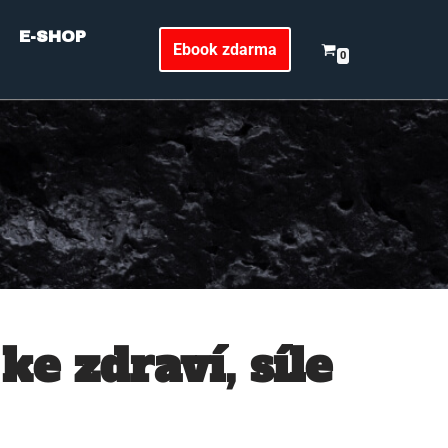
E-SHOP
Ebook zdarma
0
e zdraví, síle