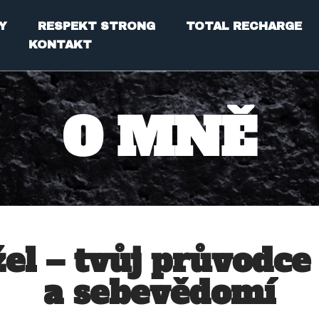
Y
RESPEKT STRONG
TOTAL RECHARGE
KONTAKT
O MNĚ
l – tvůj průvodce k
a sebevědomí