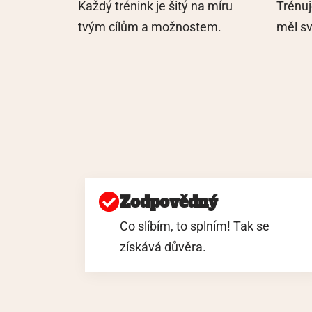
Každý trénink je šitý na míru
Trénu
tvým cílům a možnostem.
měl sv
Zodpovědný
Co slíbím, to splním! Tak se
získává důvěra.