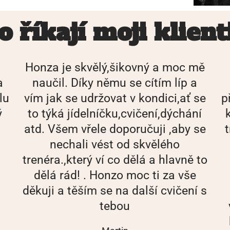
o říkají moji klient
Honza je skvělý,šikovný a moc mě
a
naučil. Díky němu se cítím líp a
lu
vím jak se udržovat v kondici,ať se
p
ý
to týká jídelníčku,cvičení,dýchání
atd. Všem vřele doporučuji ,aby se
nechali vést od skvělého
trenéra.,který ví co dělá a hlavně to
dělá rád! . Honzo moc ti za vše
děkuji a těším se na další cvičení s
tebou