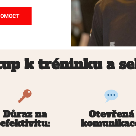
 POMOCT
tup k tréninku a s
Důraz na
Otevřená
efektivitu:
komunikac