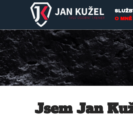
SLUŽB
Přeskočit
O MNĚ
na
obsah
Jsem Jan Kuže