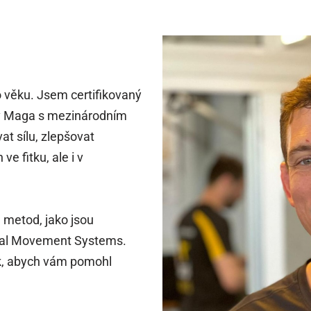
o věku. Jsem certifikovaný
av Maga s mezinárodním
 sílu, zlepšovat
e fitku, ale i v
h metod, jako jsou
onal Movement Systems.
ak, abych vám pomohl