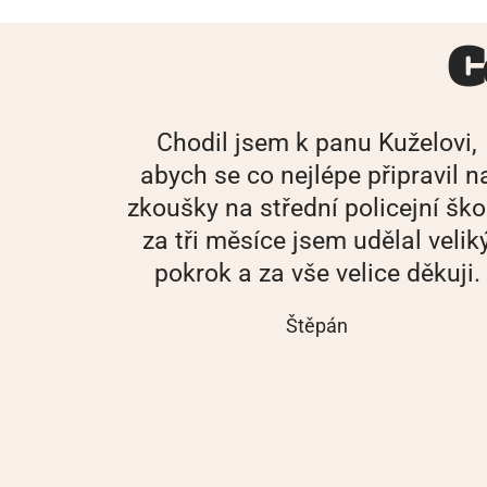
C
Chodil jsem k panu Kuželovi,
abych se co nejlépe připravil n
zkoušky na střední policejní ško
za tři měsíce jsem udělal velik
pokrok a za vše velice děkuji.
Štěpán