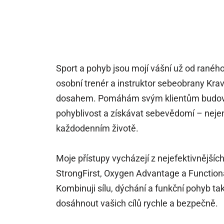
Sport a pohyb jsou mojí vášní už od ranéh
osobní trenér a instruktor sebeobrany Kr
dosahem. Pomáhám svým klientům budovat
pohyblivost a získávat sebevědomí – nejen v
každodenním životě.
Moje přístupy vycházejí z nejefektivnějšíc
StrongFirst, Oxygen Advantage a Functi
Kombinuji sílu, dýchání a funkční pohyb t
dosáhnout vašich cílů rychle a bezpečně.