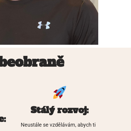
ebeobraně
Stálý rozvoj:
e:
Neustále se vzdělávám, abych ti