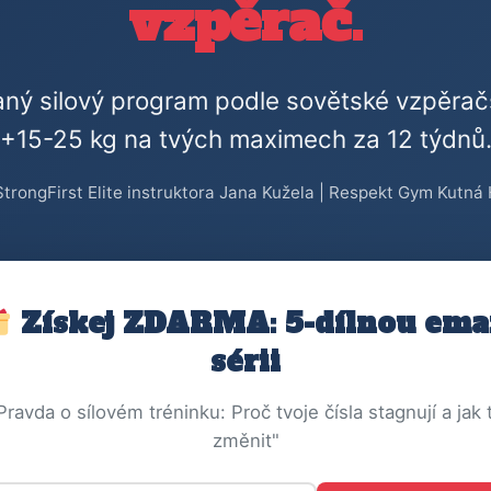
vzpěrač.
aný silový program podle sovětské vzpěrač
+15-25 kg na tvých maximech za 12 týdnů
trongFirst Elite instruktora Jana Kužela | Respekt Gym Kutná
Získej ZDARMA: 5-dílnou ema
sérii
Pravda o sílovém tréninku: Proč tvoje čísla stagnují a jak 
změnit"