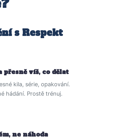
ě?
ní s Respekt
 přesně víš, co dělat
sné kila, série, opakování.
é hádání. Prostě trénuj.
ém, ne náhoda