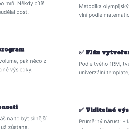
bo míň. Někdy cítíš
Metodika olympijský
udělal dost.
vlní podle matematic
program
Plán vytvoře
volume, pak něco z
Podle tvého 1RM, tv
dné výsledky.
univerzální template
bnosti
Viditelné výs
š na to být silnější.
Průměrný nárůst: +1
k už zůstane.