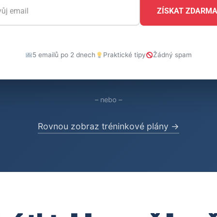
ZÍSKAT ZDARM
5 emailů po 2 dnech
Praktické tipy
Žádný spam
– nebo –
Rovnou zobraz tréninkové plány →