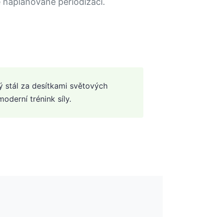
 naplánované periodizaci.
 stál za desítkami světových
oderní trénink síly.