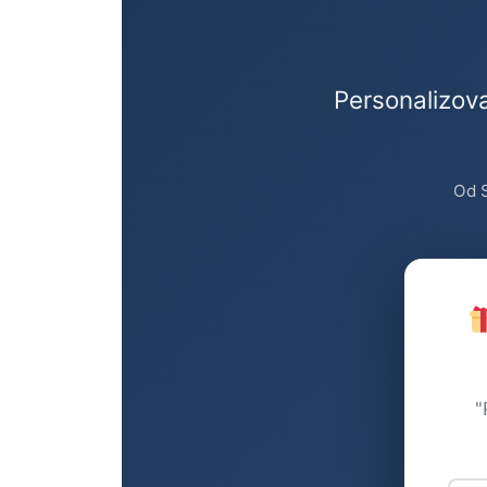
Personalizov
Od S
"