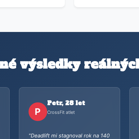
né výsledky reálných
Petr, 28 let
P
CrossFit atlet
"Deadlift mi stagnoval rok na 140