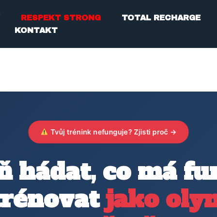
RESPEKT STRONG
TOTAL RECHARGE
KONTAKT
Tvůj trénink nefunguje? Zjisti proč →
ň hádat, co má fu
trénovat
jako oly