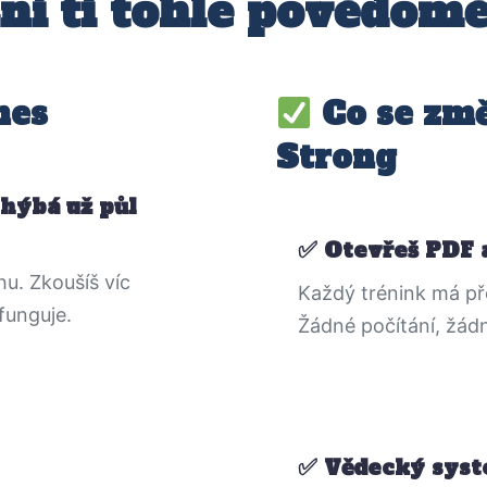
ní ti tohle povědom
nes
Co se změ
Strong
hýbá už půl
Otevřeš PDF a
u. Zkoušíš víc
Každý trénink má pře
funguje.
Žádné počítání, žádn
Vědecký syst