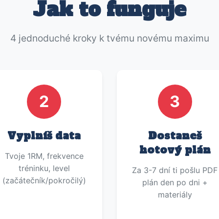
Jak to funguje
4 jednoduché kroky k tvému novému maximu
2
3
Vyplníš data
Dostaneš
hotový plán
Tvoje 1RM, frekvence
tréninku, level
Za 3-7 dní ti pošlu PDF
(začátečník/pokročilý)
plán den po dni +
materiály