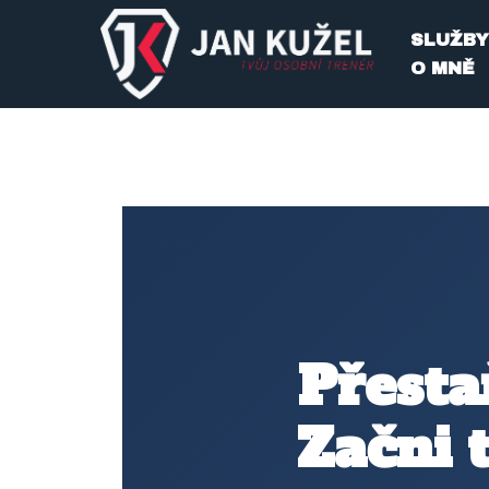
SLUŽBY
Přeskočit
O MNĚ
na
obsah
Přesta
Začni 