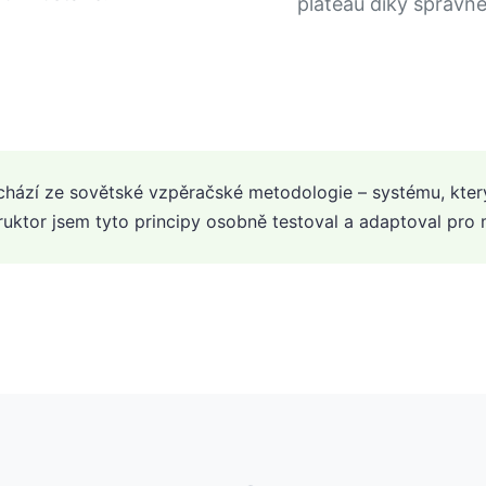
plateau díky správně
hází ze sovětské vzpěračské metodologie – systému, který
truktor jsem tyto principy osobně testoval a adaptoval pro m