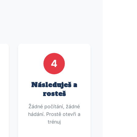
4
Následuješ a
rosteš
Žádné počítání, žádné
hádání. Prostě otevři a
trénuj