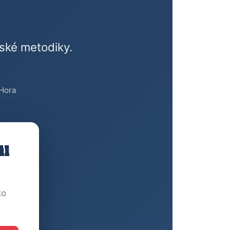
ské metodiky.
.
 Hora
il
to