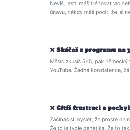
Nevíš, jestli máš trénovat víc ne
únavu, někdy máš pocit, že jsi ne
Skáčeš z programu na 
Měsíc zkusíš 5x5, pak německý 
YouTube. Žádná konzistence, žá
Cítíš frustraci a pochy
Začínáš si myslet, že prostě nemá
Že to je tvoje genetika. Že to ta