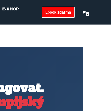
E-SHOP
Ebook zdarma
0
ngovat.
mpijský