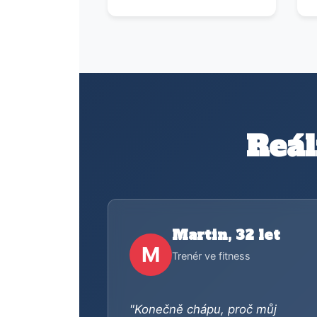
Reál
Martin, 32 let
M
Trenér ve fitness
"Konečně chápu, proč můj