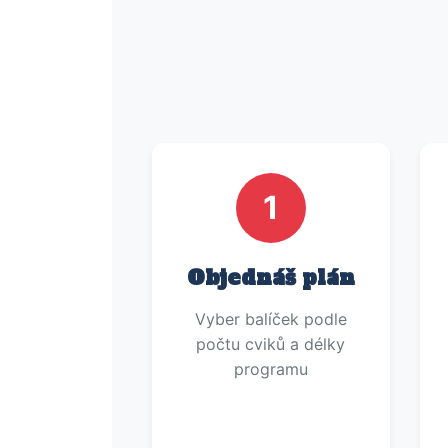
1
Objednáš plán
Vyber balíček podle
počtu cviků a délky
programu