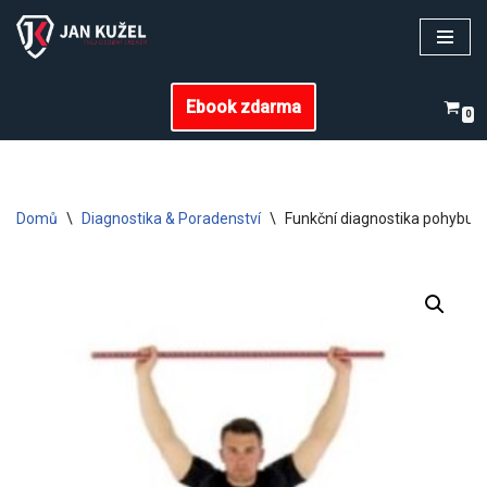
Přeskočit
na
Ebook zdarma
obsah
0
Domů
\
Diagnostika & Poradenství
\
Funkční diagnostika pohybu –