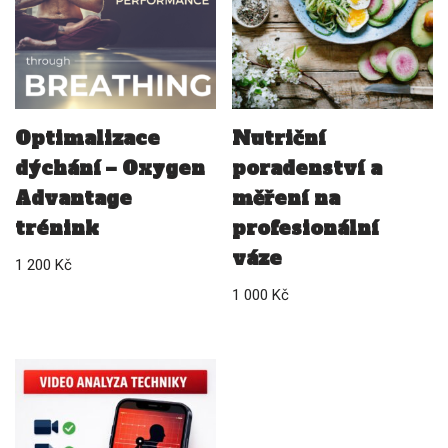
Optimalizace
Nutriční
dýchání – Oxygen
poradenství a
Advantage
měření na
trénink
profesionální
váze
1 200
Kč
1 000
Kč