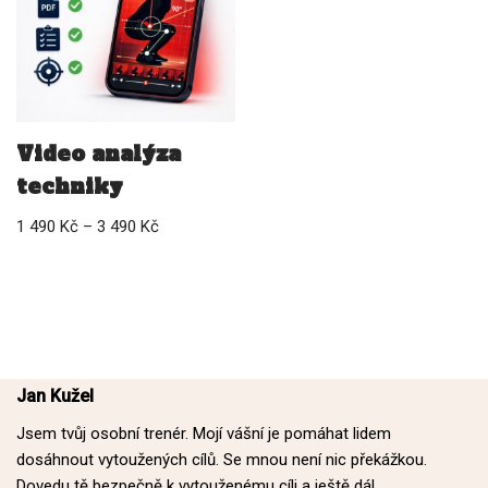
Video analýza
techniky
1 490
Kč
–
3 490
Kč
Jan Kužel
Jsem tvůj osobní trenér. Mojí vášní je pomáhat lidem
dosáhnout vytoužených cílů. Se mnou není nic překážkou.
Dovedu tě bezpečně k vytouženému cíli a ještě dál.