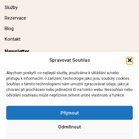
Služby
Rezervace
Blog
Kontakt
Newsletter
Spravovat Souhlas
E-mail:
Abychom poskytli co nejlepší služby, používáme k ukládání a/nebo
přístupu k informacím o zařízení, technologie jako jsou soubory cookies.
Souhlas s těmito technologiemi nám umožní zpracovávat údaje, jako je
chování při procházení nebo jedinečná ID na tomto webu. Nesouhlas nebo
odvolání souhlasu může nepříznivě ovlivnit určité vlastnosti a funkce.
Přijmout
Napiš mi
Odmítnout
© Jan Kužel - Tvůj osobní trenér