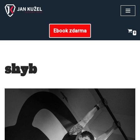
Přeskočit
na
Ebook zdarma
obsah
0
shyb