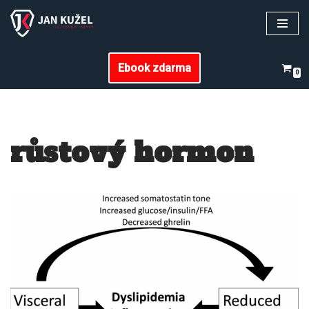
Přeskočit
na
Ebook zdarma
obsah
0
růstový hormon