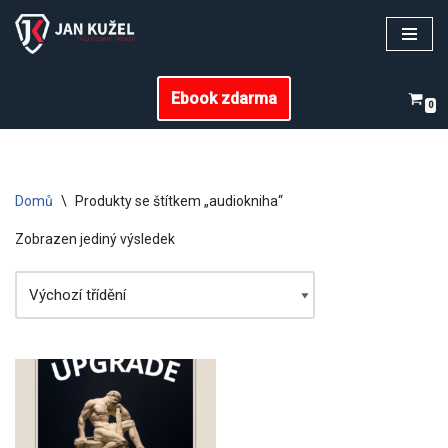
Přeskočit
na
Ebook zdarma
obsah
0
Domů
\
Produkty se štítkem „audiokniha“
Zobrazen jediný výsledek