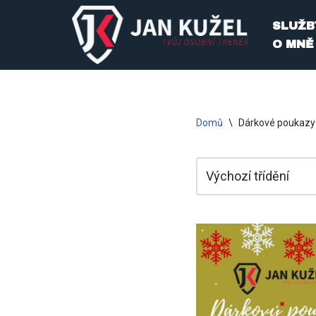
SLUŽB
Přeskočit
O MNĚ
na
obsah
Domů
\
Dárkové poukazy