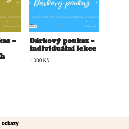
az –
Dárkový poukaz –
individuální lekce
ch
1 000
Kč
é odkazy