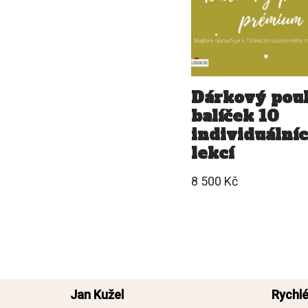
Dárkový pouk
balíček 10
individuální
lekcí
8 500
Kč
Jan Kužel
Rychl